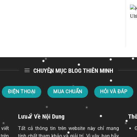
CHUYÊN MỤC BLOG THIÊN MINH
ĐIỆN THOẠI
MUA CHUẨN
HỎI VÀ ĐÁP
Lưu Ý Về Nội Dung
Thô
 viết
Tất cả thông tin trên website này chỉ mang
G
trên
tính chất tham khảo và giải trí. Vì vậy, bạn hãy