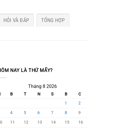
HỎI VÀ ĐÁP
TỔNG HỢP
HÔM NAY LÀ THỨ MẤY?
Tháng 8 2026
H
B
T
N
S
B
C
1
2
4
5
6
7
8
9
0
11
12
13
14
15
16