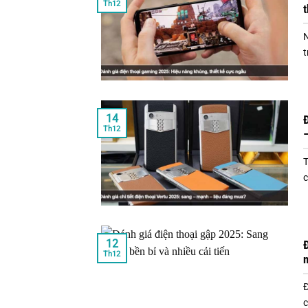
Th12
t
N
t
14
Đ
Th12
–
T
c
12
Đ
Th12
n
Đ
c