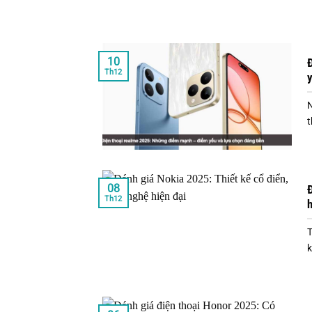
10
Th12
y
N
t
08
Đ
Th12
h
T
k