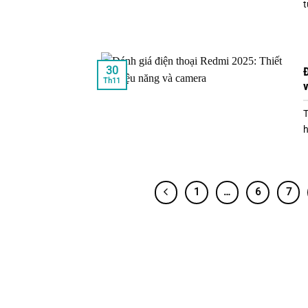
t
30
Đ
Th11
T
h
1
…
6
7