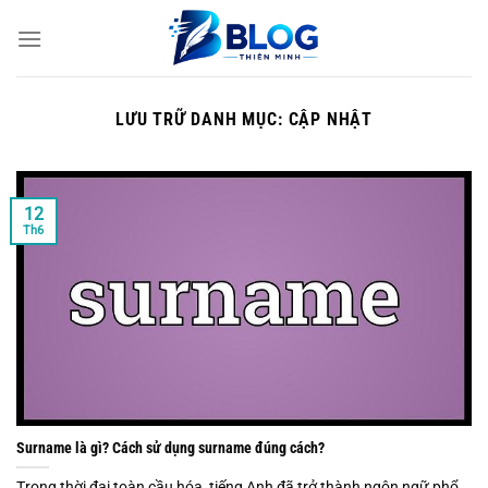
Bỏ
qua
nội
dung
LƯU TRỮ DANH MỤC:
CẬP NHẬT
12
Th6
Surname là gì? Cách sử dụng surname đúng cách?
Trong thời đại toàn cầu hóa, tiếng Anh đã trở thành ngôn ngữ phổ