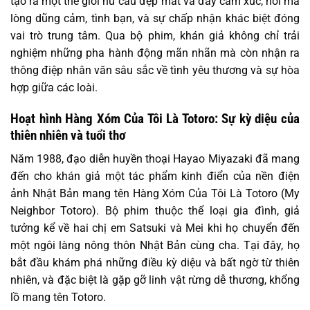
tạo ra một thế giới hư cấu đẹp mắt và đầy cảm xúc, nơi mà
lòng dũng cảm, tình bạn, và sự chấp nhận khác biệt đóng
vai trò trung tâm. Qua bộ phim, khán giả không chỉ trải
nghiệm những pha hành động mãn nhãn mà còn nhận ra
thông điệp nhân văn sâu sắc về tình yêu thương và sự hòa
hợp giữa các loài.
Hoạt hình Hàng Xóm Của Tôi Là Totoro: Sự kỳ diệu của
thiên nhiên và tuổi thơ
Năm 1988, đạo diễn huyền thoại Hayao Miyazaki đã mang
đến cho khán giả một tác phẩm kinh điển của nền điện
ảnh Nhật Bản mang tên Hàng Xóm Của Tôi Là Totoro (My
Neighbor Totoro). Bộ phim thuộc thể loại gia đình, giả
tưởng kể về hai chị em Satsuki và Mei khi họ chuyển đến
một ngôi làng nông thôn Nhật Bản cùng cha. Tại đây, họ
bắt đầu khám phá những điều kỳ diệu và bất ngờ từ thiên
nhiên, và đặc biệt là gặp gỡ linh vật rừng dễ thương, khổng
lồ mang tên Totoro.