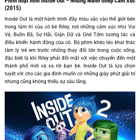
Phim hoạt hình Inside Out – Những Mảnh Ghép Cảm Xúc
(2015)
Inside Out là một hành trình đầy màu sắc vào thế giới bên
trong tâm trí của cô bé Riley, nơi những cảm xúc như Vui
Vẻ, Buồn Bã, Sợ Hãi, Giận Dữ và Ghê Tởm tương tác và
điều khiển hành động của cô. Bộ phim khéo léo khai thác
tâm lý trẻ em trước những thay đổi lớn trong cuộc sống,
đặc biệt là khi Riley phải đối mặt với việc chuyển đến một
thành phố mới và xa rời bạn bè. Inside Out là lựa chọn
tuyệt vời cho các gia đình muốn có những giây phút giải trí
nhưng cũng không thiếu sự sâu lắng.