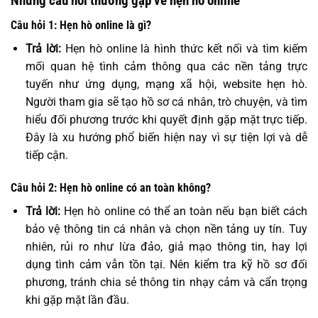
Những câu hỏi thường gặp về hẹn hò online
Câu hỏi 1: Hẹn hò online là gì?
Trả lời:
Hẹn hò online là hình thức kết nối và tìm kiếm
mối quan hệ tình cảm thông qua các nền tảng trực
tuyến như ứng dụng, mạng xã hội, website hẹn hò.
Người tham gia sẽ tạo hồ sơ cá nhân, trò chuyện, và tìm
hiểu đối phương trước khi quyết định gặp mặt trực tiếp.
Đây là xu hướng phổ biến hiện nay vì sự tiện lợi và dễ
tiếp cận.
Câu hỏi 2: Hẹn hò online có an toàn không?
Trả lời:
Hẹn hò online có thể an toàn nếu bạn biết cách
bảo vệ thông tin cá nhân và chọn nền tảng uy tín. Tuy
nhiên, rủi ro như lừa đảo, giả mạo thông tin, hay lợi
dụng tình cảm vẫn tồn tại. Nên kiểm tra kỹ hồ sơ đối
phương, tránh chia sẻ thông tin nhạy cảm và cẩn trọng
khi gặp mặt lần đầu.