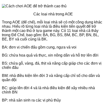
Các loại nhà trong AOE
Trong AOE (đế chế), mỗi loại nhà sẽ có một công dụng khác
nhau. Hiểu rõ từng loại nhà là điều kiện tiên quyết để trở
thành một cao thủ ở tựa game này. Có 11 loại nhà cả thảy
trong Đế Chế, bao gồm: BA, BG, BS, BM, BC, BP, BN, BL,
BE, BY và cuối cùng là BK.
BA: đơn vị chiến đấu gồm cung, ngựa và voi
BG: chứa hoa quả và thực, xin nông dân và hỗ trợ lên đời
BS: chứa gỗ, vàng, đá, thịt và nâng cấp giáp cho các đơn vị
chiến đấu
BM: nhà điều kiện lên đời 3 và nâng cấp chỉ số cho dân và
quân đội
BC: giúp lên đời 4 và là nhà điều kiện để xây nhiều nhà
chính BN
BP: nhà sản sinh ra các vị phù thủy