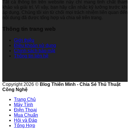
Tất cả thông tin trên website này chỉ mang tính chất tham
khảo và giải trí. Vì vậy, bạn hãy cân nhắc kỹ lưỡng trước khi
áp dụng. Chúng tôi xin từ chối mọi trách nhiệm liên quan đến
nội dung đã được tổng hợp và chia sẻ trên trang.
Thông tin trang web
Giới thiệu
Điều khoản sử dụng
Chính sách bảo mật
Thông tin liên hệ
Copyright 2026 ©
Blog Thiên Minh - Chia Sẻ Thủ Thuật
Công Nghệ
Trang Chủ
Máy Tính
Điện Thoại
Mua Chuẩn
Hỏi và Đáp
Tổng Hợp