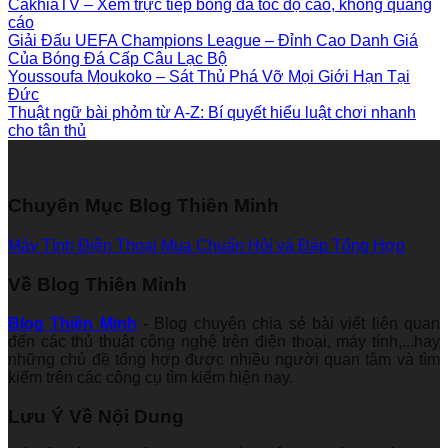
CakhiaTV – Xem trực tiếp bóng đá tốc độ cao, không quảng
cáo
Giải Đấu UEFA Champions League – Đỉnh Cao Danh Giá
Của Bóng Đá Cấp Câu Lạc Bộ
Youssoufa Moukoko – Sát Thủ Phá Vỡ Mọi Giới Hạn Tại
Đức
Thuật ngữ bài phỏm từ A-Z: Bí quyết hiểu luật chơi nhanh
cho tân thủ
Chuyên Mục Blog Thiên Minh
Máy Tính
Điện Thoại
Mua Chuẩn
Hỏi và Đáp
Tổng Hợp
Về Blog Thiên Minh
Blog Thiên Minh
- Blog chuyên chia sẻ bài viết liên quan
đến các thủ thuật công nghệ trên điện thoại, máy tính,...hay
những chủ đề tổng hợp được nhiều người quan tâm và tìm
kiếm trên các công cụ tìm kiếm hiện nay.
Lưu Ý Về Nội Dung