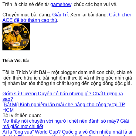
Trên là chia sẻ đến từ
gamehow
, chúc các bạn vui vẻ.
Chuyên mục bài đăng:
Giải Trí
. Xem lại bài đăng:
Cách chơi
AOE để trở thành cao thủ
.
Thích Viết Bài
Tôi là Thích Viết Bài – một blogger đam mê con chữ, chia sẻ
kiến thức hữu ích, trải nghiệm thực tế và những góc nhìn giá
trị nhằm lan tỏa thông tin chất lượng đến cộng đồng độc giả.
Gốm sứ Cương Duyên có bán những gì? Chất lượng ra
sao?
[Bật Mí] Kinh nghiệm lắp mái che nắng cho công ty tại TP
HCM
Bài viết liên quan:
Mơ thấy nói chuyện với người chết nên đánh số mấy? Giải
mã giấc mơ chi tiết
Ai là “ông vua” World Cup? Quốc gia vô địch nhiều nhất là ai