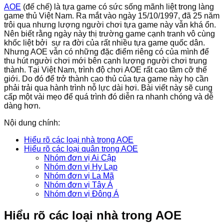
AOE
(đế chế) là tựa game có sức sống mãnh liệt trong làng
game thủ Việt Nam. Ra mắt vào ngày 15/10/1997, đã 25 năm
trôi qua nhưng lượng người chơi tựa game này vẫn khá ổn.
Nên biết rằng ngày này thị trường game cạnh tranh vô cùng
khốc liệt bởi sự ra đời của rất nhiều tựa game quốc dân.
Nhưng AOE vẫn có những đặc điểm riêng có của mình để
thu hút người chơi mới bên cạnh lượng người chơi trung
thành. Tại Việt Nam, trình độ chơi AOE rất cao tầm cỡ thế
giới. Do đó để trở thành cao thủ của tựa game này họ cần
phải trải qua hành trình nỗ lực dài hơi. Bài viết này sẽ cung
cấp một vài mẹo để quá trình đó diễn ra nhanh chóng và dễ
dàng hơn.
Nội dung chính:
Hiểu rõ các loại nhà trong AOE
Hiểu rõ các loại quân trong AOE
Nhóm đơn vị Ai Cập
Nhóm đơn vị Hy Lạp
Nhóm đơn vị La Mã
Nhóm đơn vị Tây Á
Nhóm đơn vị Đông Á
Hiểu rõ các loại nhà trong AOE