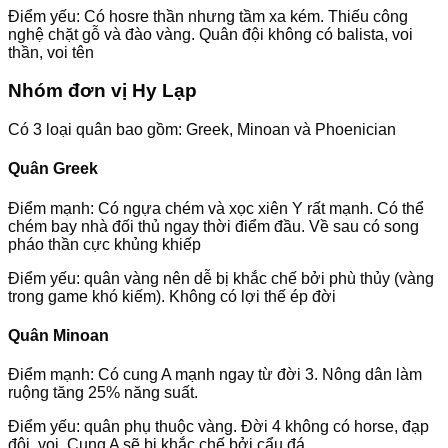
Điểm yếu: Có hosre thần nhưng tầm xa kém. Thiếu công
nghệ chặt gỗ và đào vàng. Quân đội không có balista, voi
thần, voi tên
Nhóm đơn vị Hy Lạp
Có 3 loại quân bao gồm: Greek, Minoan và Phoenician
Quân Greek
Điểm mạnh: Có ngựa chém và xọc xiên Y rất mạnh. Có thể
chém bay nhà đối thủ ngay thời điểm đầu. Về sau có song
pháo thần cực khủng khiếp
Điểm yếu: quân vàng nên dễ bị khắc chế bởi phù thủy (vàng
trong game khó kiếm). Không có lợi thế ép đời
Quân Minoan
Điểm mạnh: Có cung A mạnh ngay từ đời 3. Nông dân làm
ruộng tăng 25% năng suất.
Điểm yếu: quân phụ thuộc vàng. Đời 4 không có horse, đạp
đôi, voi. Cung A sẽ bị khắc chế bởi cẩu đá