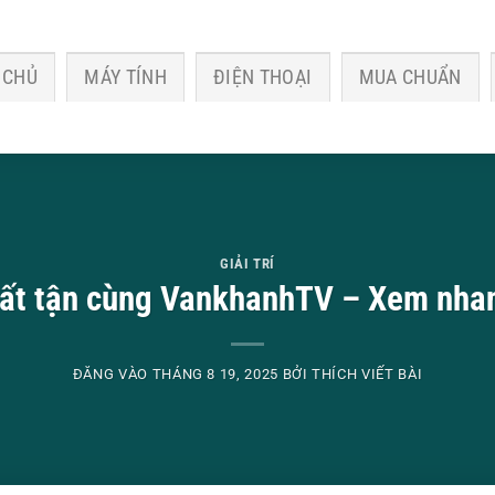
 CHỦ
MÁY TÍNH
ĐIỆN THOẠI
MUA CHUẨN
GIẢI TRÍ
 bất tận cùng VankhanhTV – Xem nhan
ĐĂNG VÀO
THÁNG 8 19, 2025
BỞI
THÍCH VIẾT BÀI