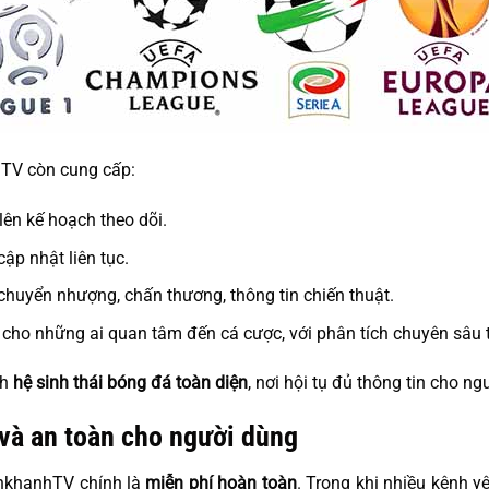
hTV còn cung cấp:
ên kế hoạch theo dõi.
ập nhật liên tục.
chuyển nhượng, chấn thương, thông tin chiến thuật.
 cho những ai quan tâm đến cá cược, với phân tích chuyên sâu 
nh
hệ sinh thái bóng đá toàn diện
, nơi hội tụ đủ thông tin cho n
i và an toàn cho người dùng
nkhanhTV chính là
miễn phí hoàn toàn
. Trong khi nhiều kênh yê