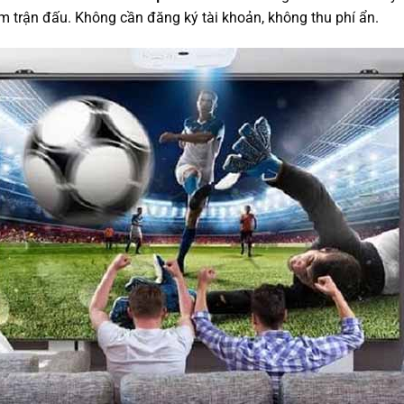
em trận đấu. Không cần đăng ký tài khoản, không thu phí ẩn.