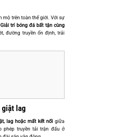
mộ trên toàn thế giới. Với sự
.
Giải trí bóng đá bất tận cùng
t, đường truyền ổn định, trải
giật lag
ật, lag hoặc mất kết nối
giữa
o phép truyền tải trận đấu ở
n đài sân vận động.