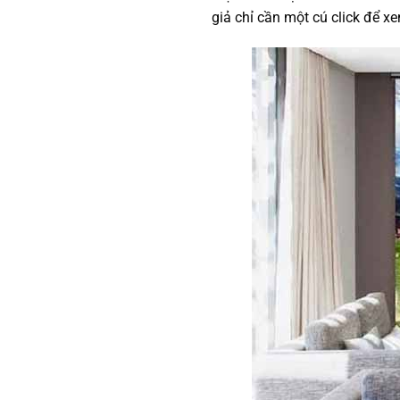
giả chỉ cần một cú click để x