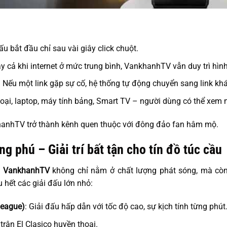
ấu bắt đầu chỉ sau vài giây click chuột.
ay cả khi internet ở mức trung bình, VankhanhTV vẫn duy trì hì
: Nếu một link gặp sự cố, hệ thống tự động chuyển sang link khá
thoại, laptop, máy tính bảng, Smart TV – người dùng có thể xem 
hanhTV trở thành kênh quen thuộc với đông đảo fan hâm mộ.
g phú – Giải trí bất tận cho tín đồ túc cầu
ng VankhanhTV
không chỉ nằm ở chất lượng phát sóng, mà cò
 hết các giải đấu lớn nhỏ:
League)
: Giải đấu hấp dẫn với tốc độ cao, sự kịch tính từng phút
 trận El Clasico huyền thoại.