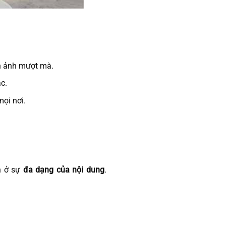
nh ảnh mượt mà.
c.
mọi nơi.
n ở sự
đa dạng của nội dung
.
.