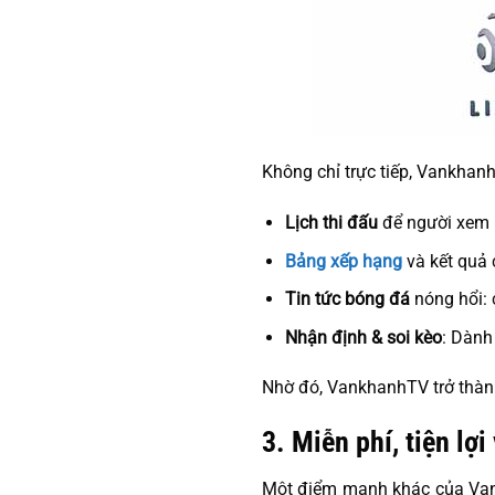
Không chỉ trực tiếp, Vankhan
Lịch thi đấu
để người xem l
Bảng xếp hạng
và kết quả c
Tin tức bóng đá
nóng hổi: 
Nhận định & soi kèo
: Dành
Nhờ đó, VankhanhTV trở thà
3. Miễn phí, tiện lợ
Một điểm mạnh khác của Va