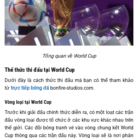
Tổng quan về World Cup
Thể thức thi đấu tại World Cup
Dưới đây là cách thức thi đấu mà bạn có thể tham khảo
từ
trực tiếp bóng đá
bonfire-studios.com.
Vòng loại tại World Cup
Trước khi giải đấu chính thức diễn ra, có một loạt các trận
đấu vòng loại được tổ chức ở các khu vực khác nhau trên
thế giới. Các đội bóng tranh vé vào vòng chung kết World
Cup thông qua các trận đấu này. Vòng loại sẽ là nơi phân