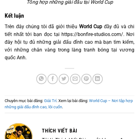
Tổng hợp những giải đấu tại World Cup
Kết luận
Trên đây chúng tôi đã giới thiệu
World Cup
đầy đủ và chi
tiết nhất tới bạn đọc tại https://bonfire-studios.com/. Nơi
đây hội tụ đủ những giải đấu đỉnh cao mà bạn tìm kiếm,
với những chân vàng trong làng tranh bóng tại vương
quốc Anh.
Chuyên mục bài đăng:
Giải Trí
. Xem lại bài đăng:
World Cup – Nơi tập hợp
những giải đấu đỉnh cao, lôi cuốn
.
THÍCH VIẾT BÀI