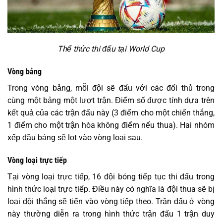
Thể thức thi đấu tại World Cup
Vòng bảng
Trong vòng bảng, mỗi đội sẽ đấu với các đối thủ trong
cùng một bảng một lượt trận. Điểm số được tính dựa trên
kết quả của các trận đấu này (3 điểm cho một chiến thắng,
1 điểm cho một trận hòa không điểm nếu thua). Hai nhóm
xếp đầu bảng sẽ lọt vào vòng loại sau.
Vòng loại trực tiếp
Tại vòng loại trực tiếp, 16 đội bóng tiếp tục thi đấu trong
hình thức loại trực tiếp. Điều này có nghĩa là đội thua sẽ bị
loại đội thắng sẽ tiến vào vòng tiếp theo. Trận đấu ở vòng
này thường diễn ra trong hình thức trận đấu 1 trận duy