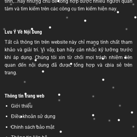
tính,...hay những chủ đề tổng hợp được nhiều người quan
tâm và tìm kiếm trên các công cụ tìm kiếm hiện nay.
Lưu Ý Về Nội Dung
Tất cả thông tin trên website này chỉ mang tính chất tham
khảo và giải trí. Vì vậy, bạn hãy cân nhắc kỹ lưỡng trước
khi áp dụng. Chúng tôi xin từ chối mọi trách nhiệm liên
quan đến nội dung đã được tổng hợp và chia sẻ trên
trang.
Thông tin trang web
Giới thiệu
Điều khoản sử dụng
Chính sách bảo mật