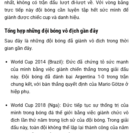
nhất, không có trận đấu lượt đi-lượt về. Với vòng bảng
trực tiếp này đội bóng cần luyện tập hết sức mình để
giành được chiếc cup và danh hiệu.
Tổng hợp những đội bóng vô địch gần đây
Sau đây là những đội bóng đã giành vô địch trong thời
gian gần đây.
World Cup 2014 (Brazil): Đức đã chứng tỏ sức mạnh
của mình bằng việc giành chiến thắng trong giải đấu
này. Đội bóng đã đánh bại Argentina 1-0 trong trận
chung kết, với bàn thắng quyết định của Mario Götze ở
hiệp phụ.
World Cup 2018 (Nga): Đức tiếp tục sự thống trị của
mình trong bóng đá thế giới bằng việc giành chức vô
địch lần thứ năm trong lịch sử của đội bóng. Trong giải
đấu này, toàn đội không thể lặp lại thành công của năm