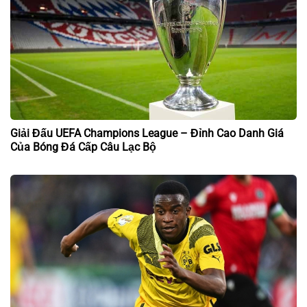
Giải Đấu UEFA Champions League – Đỉnh Cao Danh Giá
Của Bóng Đá Cấp Câu Lạc Bộ