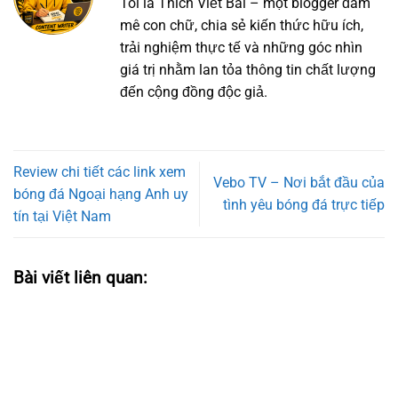
Tôi là Thích Viết Bài – một blogger đam
mê con chữ, chia sẻ kiến thức hữu ích,
trải nghiệm thực tế và những góc nhìn
giá trị nhằm lan tỏa thông tin chất lượng
đến cộng đồng độc giả.
Review chi tiết các link xem
Vebo TV – Nơi bắt đầu của
bóng đá Ngoại hạng Anh uy
tình yêu bóng đá trực tiếp
tín tại Việt Nam
Bài viết liên quan: