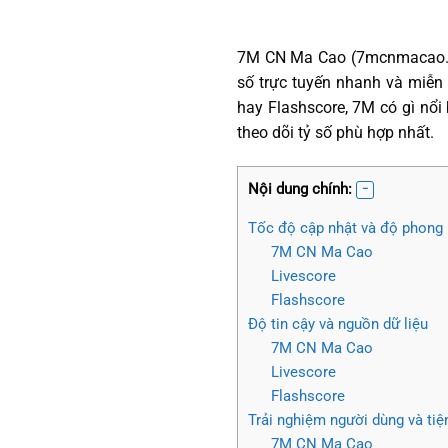
7M CN Ma Cao (7mcnmacao.ru
số trực tuyến nhanh và miễn 
hay Flashscore, 7M có gì nổi
theo dõi tỷ số phù hợp nhất.
Nội dung chính:
Tốc độ cập nhật và độ phong 
7M CN Ma Cao
Livescore
Flashscore
Độ tin cậy và nguồn dữ liệu
7M CN Ma Cao
Livescore
Flashscore
Trải nghiệm người dùng và tiệ
7M CN Ma Cao