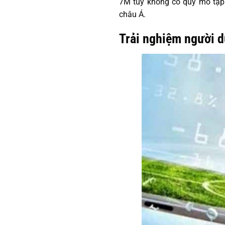
7M tuy không có quy mô tập 
châu Á.
Trải nghiệm người d