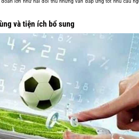
đoàn lớn như hai đối thủ nhưng vẫn đáp ứng tốt nhu cầu ngườ
ùng và tiện ích bổ sung