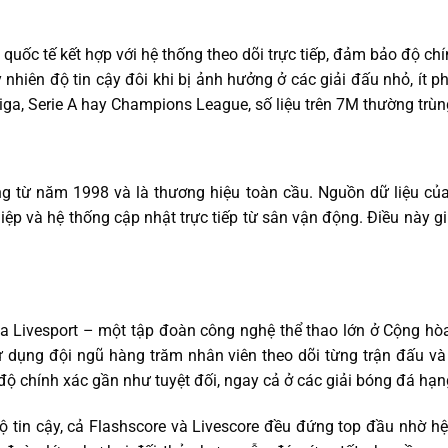
 quốc tế kết hợp với hệ thống theo dõi trực tiếp, đảm bảo độ c
 nhiên độ tin cậy đôi khi bị ảnh hưởng ở các giải đấu nhỏ, ít ph
iga, Serie A hay Champions League, số liệu trên 7M thường trùn
ộng từ năm 1998 và là thương hiệu toàn cầu. Nguồn dữ liệu củ
iệp và hệ thống cập nhật trực tiếp từ sân vận động. Điều này giú
a Livesport – một tập đoàn công nghệ thể thao lớn ở Cộng hò
sử dụng đội ngũ hàng trăm nhân viên theo dõi từng trận đấu và
, độ chính xác gần như tuyệt đối, ngay cả ở các giải bóng đá hạn
độ tin cậy, cả Flashscore và Livescore đều đứng top đầu nhờ hệ