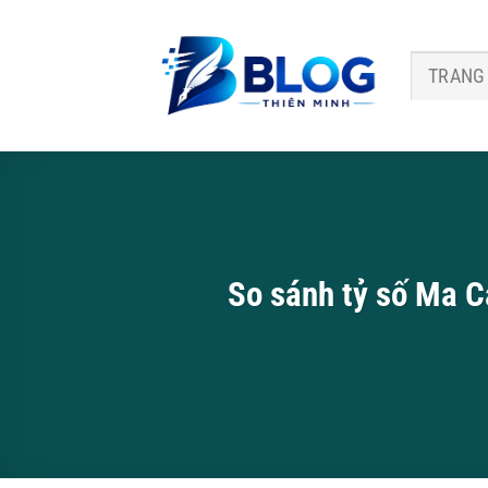
Bỏ
qua
nội
TRANG
dung
So sánh tỷ số Ma C