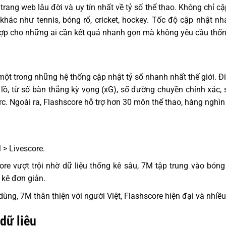
trang web lâu đời và uy tín nhất về tỷ số thể thao. Không chỉ c
hác như tennis, bóng rổ, cricket, hockey. Tốc độ cập nhật nhan
 hợp cho những ai cần kết quả nhanh gọn mà không yêu cầu thố
ột trong những hệ thống cập nhật tỷ số nhanh nhất thế giới. Đ
 lồ, từ số bàn thắng kỳ vọng (xG), số đường chuyền chính xác, 
ực. Ngoài ra, Flashscore hỗ trợ hơn 30 môn thể thao, hàng nghìn 
 > Livescore.
re vượt trội nhờ dữ liệu thống kê sâu, 7M tập trung vào bóng
kê đơn giản.
dùng, 7M thân thiện với người Việt, Flashscore hiện đại và nhiều
dữ liệu