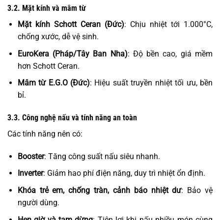
3.2. Mặt kính và mâm từ
Mặt kính Schott Ceran (Đức)
: Chịu nhiệt tới 1.000°C,
chống xước, dễ vệ sinh.
EuroKera (Pháp/Tây Ban Nha)
: Độ bền cao, giá mềm
hơn Schott Ceran.
Mâm từ E.G.O (Đức)
: Hiệu suất truyền nhiệt tối ưu, bền
bỉ.
3.3. Công nghệ nấu và tính năng an toàn
Các tính năng nên có:
Booster
: Tăng công suất nấu siêu nhanh.
Inverter
: Giảm hao phí điện năng, duy trì nhiệt ổn định.
Khóa trẻ em, chống tràn, cảnh báo nhiệt dư
: Bảo vệ
người dùng.
Hẹn giờ và tạm dừng
: Tiện lợi khi nấu nhiều món cùng