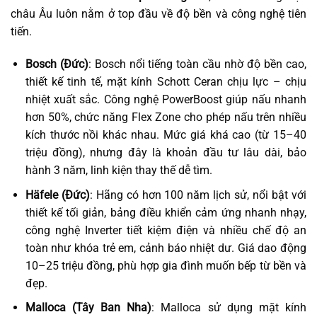
châu Âu luôn nằm ở top đầu về độ bền và công nghệ tiên
tiến.
Bosch (Đức)
: Bosch nổi tiếng toàn cầu nhờ độ bền cao,
thiết kế tinh tế, mặt kính Schott Ceran chịu lực – chịu
nhiệt xuất sắc. Công nghệ PowerBoost giúp nấu nhanh
hơn 50%, chức năng Flex Zone cho phép nấu trên nhiều
kích thước nồi khác nhau. Mức giá khá cao (từ 15–40
triệu đồng), nhưng đây là khoản đầu tư lâu dài, bảo
hành 3 năm, linh kiện thay thế dễ tìm.
Häfele (Đức)
: Hãng có hơn 100 năm lịch sử, nổi bật với
thiết kế tối giản, bảng điều khiển cảm ứng nhanh nhạy,
công nghệ Inverter tiết kiệm điện và nhiều chế độ an
toàn như khóa trẻ em, cảnh báo nhiệt dư. Giá dao động
10–25 triệu đồng, phù hợp gia đình muốn bếp từ bền và
đẹp.
Malloca (Tây Ban Nha)
: Malloca sử dụng mặt kính