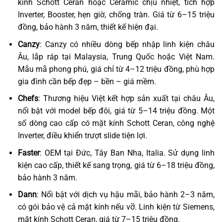
kính Schott Ceran hoặc Ceramic chịu nhiệt, tích hợp
Inverter, Booster, hẹn giờ, chống tràn. Giá từ 6–15 triệu
đồng, bảo hành 3 năm, thiết kế hiện đại.
Canzy
: Canzy có nhiều dòng bếp nhập linh kiện châu
Âu, lắp ráp tại Malaysia, Trung Quốc hoặc Việt Nam.
Mẫu mã phong phú, giá chỉ từ 4–12 triệu đồng, phù hợp
gia đình cần bếp đẹp – bền – giá mềm.
Chefs
: Thương hiệu Việt kết hợp sản xuất tại châu Âu,
nổi bật với model bếp đôi, giá từ 5–14 triệu đồng. Một
số dòng cao cấp có mặt kính Schott Ceran, công nghệ
Inverter, điều khiển trượt slide tiện lợi.
Faster
: OEM tại Đức, Tây Ban Nha, Italia. Sử dụng linh
kiện cao cấp, thiết kế sang trọng, giá từ 6–18 triệu đồng,
bảo hành 3 năm.
Dann
: Nổi bật với dịch vụ hậu mãi, bảo hành 2–3 năm,
có gói bảo vệ cả mặt kính nếu vỡ. Linh kiện từ Siemens,
mặt kính Schott Ceran, giá từ 7–15 triệu đồng.