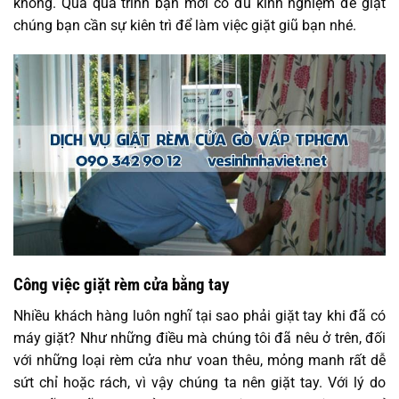
không. Qua quá trình bạn mới có đủ kinh nghiệm để giặt
chúng bạn cần sự kiên trì để làm việc giặt giũ bạn nhé.
Công việc giặt rèm cửa bằng tay
Nhiều khách hàng luôn nghĩ tại sao phải giặt tay khi đã có
máy giặt? Như những điều mà chúng tôi đã nêu ở trên, đối
với những loại rèm cửa như voan thêu, mỏng manh rất dễ
sứt chỉ hoặc rách, vì vậy chúng ta nên giặt tay. Với lý do