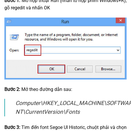
Bước 1:
Mở hộp thoại Run (nhấn tổ hợp phím Windows+R),
gõ regedit và nhấn OK
Bước 2:
Mở theo đường dẫn sau:
Computer\HKEY_LOCAL_MACHINE\SOFTWARE
NT\CurrentVersion\Fonts
Bước 3:
Tìm đến font Segoe UI Historic, chuột phải và chọn